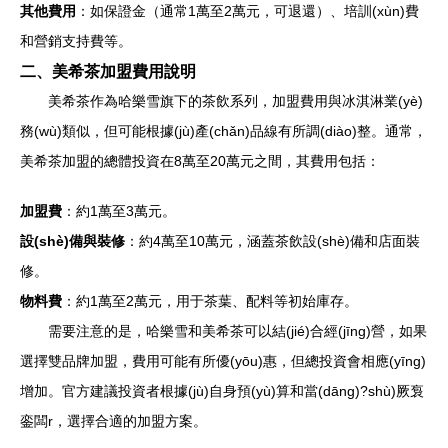
其他費用
：如保證金（通常1萬至2萬元，可退還）、培訓(xùn)費
和營銷支持費等。
二、美希茶加盟費用說明
美希茶作為哈樂雪旗下的茶飲系列，加盟費用與冰淇淋業(yè)
務(wù)類似，但可能根據(jù)產(chǎn)品線有所調(diào)整。通常，
美希茶加盟的總體投資在8萬至20萬元之間，其費用包括：
加盟費
：約1萬至3萬元。
設(shè)備與裝修
：約4萬至10萬元，涵蓋茶飲設(shè)備和店面裝
修。
物料費
：約1萬至2萬元，用于茶葉、配料等初始庫存。
需要注意的是，哈樂雪和美希茶可以結(jié)合經(jīng)營，如果
選擇雙品牌加盟，費用可能有所優(yōu)惠，但總投資會相應(yīng)
增加。官方建議投資者根據(jù)自身預(yù)算和當(dāng)?shù)厥袌
銮闆r，選擇合適的加盟方案。