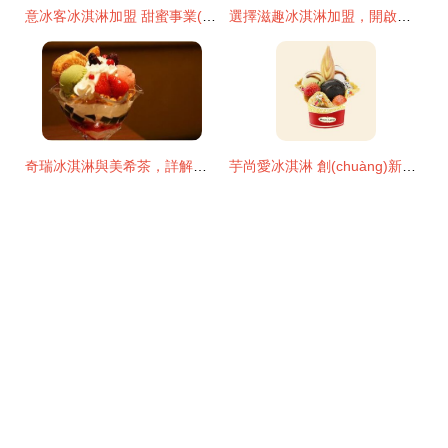
意冰客冰淇淋加盟 甜蜜事業(yè)，創(chuàng)業(yè)夢想的完美起點
選擇滋趣冰淇淋加盟，開啟甜蜜財富之旅
奇瑞冰淇淋與美希茶，詳解加盟費用與市場機遇
芋尚愛冰淇淋 創(chuàng)新美味與精致視覺的雙重享受