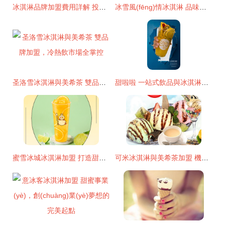
冰淇淋品牌加盟費用詳解 投資門檻與回報分析
冰雪風(fēng)情冰淇淋 品味甜蜜，加盟未來——最新產(chǎn)品展示與深度解析
圣洛雪冰淇淋與美希茶 雙品牌加盟，冷熱飲市場全掌控
甜啦啦 一站式飲品與冰淇淋加盟連鎖品牌，開啟甜蜜創(chuàng)業(yè)新篇章
蜜雪冰城冰淇淋加盟 打造甜蜜事業(yè)的黃金鑰匙
可米冰淇淋與美希茶加盟 機遇與風(fēng)險并存，理性選擇是關(guān)鍵