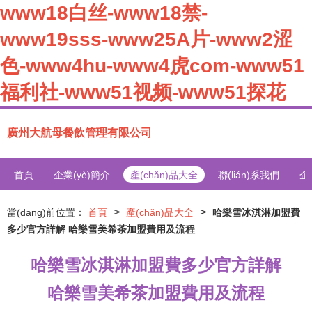
www18白丝-www18禁-
www19sss-www25A片-www2涩
色-www4hu-www4虎com-www51
福利社-www51视频-www51探花
廣州大航母餐飲管理有限公司
首頁
企業(yè)簡介
產(chǎn)品大全
聯(lián)系我們
企
>
>
當(dāng)前位置：
首頁
產(chǎn)品大全
哈樂雪冰淇淋加盟費
多少官方詳解 哈樂雪美希茶加盟費用及流程
哈樂雪冰淇淋加盟費多少官方詳解
哈樂雪美希茶加盟費用及流程