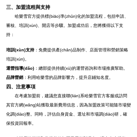
三、加盟流程與支持
哈樂雪官方提供標(biāo)準(zhǔn)化的加盟流程，包括申請、
審核、培訓(xùn)、開店等步驟。加盟成功后，您將獲得以下支
持：
培訓(xùn)支持
：免費提供產(chǎn)品制作、店面管理和營銷策略
培訓(xùn)。
運營指導(dǎo)
：總部提供持續(xù)的運營咨詢和市場推廣幫助。
品牌營銷
：利用哈樂雪的品牌影響力，提升店鋪知名度。
四、注意事項
在考慮加盟前，建議您直接聯(lián)系哈樂雪官方客服或訪問
其官方網(wǎng)站獲取最新費用信息，因為加盟政策可能隨市場變
化調(diào)整。同時，評估自身資金、選址和市場調(diào)研，確
保投資回報率。