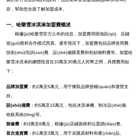
容，幫助您全面了解加盟成本。
一、哈樂雪冰淇淋加盟費概述
根據(jù)哈樂雪官方公布的信息，加盟費用因地區(qū)、店鋪
規(guī)模和合作模式而異。通常情況下，加盟費包括品牌使用費、
技術(shù)培訓(xùn)費、設(shè)備購置費和初始物料費等。加盟哈
樂雪冰淇淋的總體投資在10萬至30萬元人民幣之間，具體費用如
下：
品牌加盟費
：約2萬至5萬元，用于獲取品牌授權(quán)和運營支
持。
設(shè)備費
：約5萬至15萬元，包括冰淇淋機、制冷設(shè)備、
收銀系統(tǒng)等。
裝修費
：約3萬至8萬元，根據(jù)店鋪面積和位置調(diào)整。
首次進貨費
：約1萬至3萬元，用于采購原材料和產(chǎn)品。