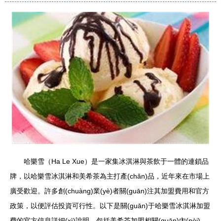
哈樂雪（Ha Le Xue）是一家集冰淇淋與茶飲于一體的連鎖品
牌，以哈樂雪冰淇淋和美希茶為主打產(chǎn)品，近年來在市場上
廣受歡迎。許多創(chuàng)業(yè)者關(guān)注其加盟費用和官方
政策，以便評估投資可行性。以下是關(guān)于哈樂雪冰淇淋加盟
費的官方信息詳細(xì)說明，包括美希茶加盟相關(guān)內(nèi)